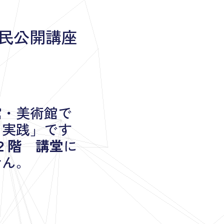
市民公開講座
館・美術館で
と実践」です
２階 講堂
に
せん。
。